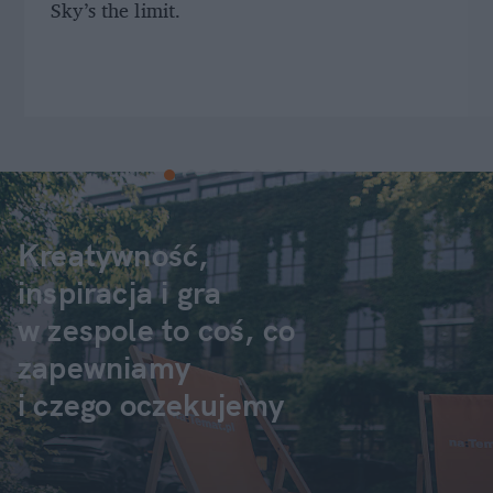
Sky’s the limit.
Kreatywność,
inspiracja i gra
w zespole to coś, co
zapewniamy
i czego oczekujemy