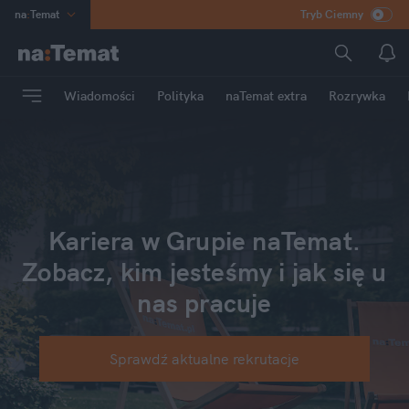
na
:
Temat
Tryb Ciemny
INN
:
Poland
ASZ
:
dziennik
Wiadomości
Polityka
naTemat extra
Rozrywka
mama
:
DU
dad
:
HERO
Rozrywka
Kariera w Grupie naTemat.
Zobacz, kim jesteśmy i jak się u
nas pracuje
Sprawdź aktualne rekrutacje