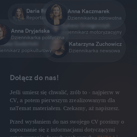
Daria Różańska
Anna Kaczmarek
Reportażystka
Dziennikarka zdrowotna
Łukasz Grzegorczyk
Anna Dryjańska
Dziennikarz motoryzacyjny
Dziennikarka polityczna
rtosz Godziński
Katarzyna Zuchowicz
iennikarz popkulturowy
Dziennikarka newsowa
Dołącz do nas!
Jeśli umiesz się chwalić, zrób to - najpierw w
CV, a potem pierwszym zrealizowanym dla
naTemat materiałem. Czekamy, aż napiszesz.
Przed wysłaniem do nas swojego CV prosimy o
zapoznanie się z informacjami dotyczącymi