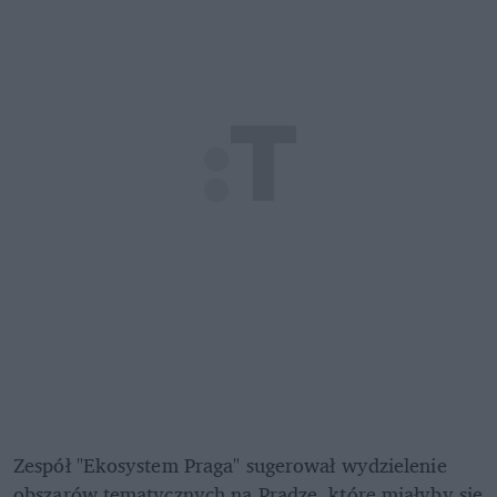
Zespół "Ekosystem Praga" sugerował wydzielenie 
obszarów tematycznych na Pradze, które miałyby się 