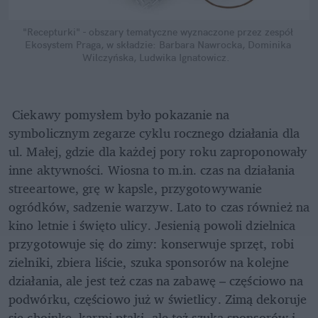
"Recepturki" - obszary tematyczne wyznaczone przez zespół 
Ekosystem Praga, w składzie: Barbara Nawrocka, Dominika 
Wilczyńska, Ludwika Ignatowicz.
 Ciekawy pomysłem było pokazanie na 
symbolicznym zegarze cyklu rocznego działania dla 
ul. Małej, gdzie dla każdej pory roku zaproponowały 
inne aktywności. Wiosna to m.in. czas na działania 
streeartowe, grę w kapsle, przygotowywanie 
ogródków, sadzenie warzyw. Lato to czas również na 
kino letnie i święto ulicy. Jesienią powoli dzielnica 
przygotowuje się do zimy: konserwuje sprzęt, robi 
zielniki, zbiera liście, szuka sponsorów na kolejne 
działania, ale jest też czas na zabawę – częściowo na 
podwórku, częściowo już w świetlicy. Zimą dekoruje 
się choinkę, karmi ptaki, ale też szuka sponsorów i 