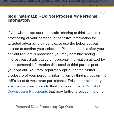
przygotowuje działania na kolejny sezon. Cykl 
dzielnicy oparty był na głównych aktywnościach 
blogi.natemat.pl -
Do Not Process My Personal
sąsiedzkich: sadzeniu roślin przez jedną z 
Information
mieszkanek, żeby ochronić podwórko przed 
wjeżdżającymi samochodami, a także na tworzeniu 
If you wish to opt-out of the sale, sharing to third parties, or
przez jednego z sąsiadów altan na podwórkach z 
processing of your personal or sensitive information for
targeted advertising by us, please use the below opt-out
ławkami. Cały projekt „Ekosystem Praga” opiera się 
section to confirm your selection. Please note that after your
na miękkiej urbanistyce, czyli eksperymencie 
opt-out request is processed you may continue seeing
architektonicznym.
interest-based ads based on personal information utilized by
us or personal information disclosed to third parties prior to
your opt-out. You may separately opt-out of the further
REKLAMA 
disclosure of your personal information by third parties on the
IAB’s list of downstream participants. This information may
also be disclosed by us to third parties on the
IAB’s List of
Downstream Participants
that may further disclose it to other
third parties.
Personal Data Processing Opt Outs