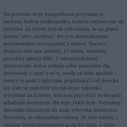
Na pierwsza sesję fotograficzna przyszłam w 
męskim, białym podkoszulku, którym zachwycała się 
stylistka. Za chwile jednak usłyszałam, że na planie 
jestem “zbyt cnotliwa”. Po tym doświadczeniu 
postanowiłam zrezygnować z dalszej “kariery”. 
Dopiero dwa lata później, 17-telnia, zaufałam 
paryskiej agencji IMG. Z zakompleksionej 
dziewczynki, która szukała sobie powodów dla 
zwolnienia z zajęć z wf-u, nosiła za duże spodnie i 
swetry w paski (optycznie pogrubiają) i od dziecka 
nie dała się namówić na założenie sukienki.. 
wyrosłam na kobietę, która na paryskich wybiegach 
odnalazła docenienie dla tego JAKA była. Poznałam 
dziesiątki zbliżonych do mnie sylwetką dziewczyn. 
Poczułam, że odnalazłam rodzinę. Że mój wzrost, i 
rozmiar biustu przesunięte są na 4ty plan, a dużo 