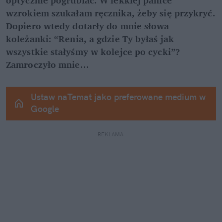
optycznie pogrubiać. W lekkiej panice 
wzrokiem szukałam ręcznika, żeby się przykryć. 
Dopiero wtedy dotarły do mnie słowa 
koleżanki: “Renia, a gdzie Ty byłaś jak 
wszystkie stałyśmy w kolejce po cycki”? 
Zamroczyło mnie...
Ustaw naTemat jako preferowane medium w 
Google
REKLAMA 