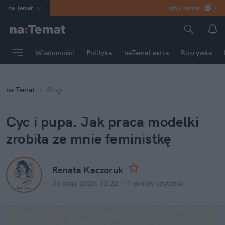
na
:
Temat
Tryb Ciemny
INN
:
Poland
ASZ
:
dziennik
Wiadomości
Polityka
naTemat extra
Rozrywka
mama
:
DU
dad
:
HERO
na
:
Temat
Blogi
Rozrywka
Cyc i pupa. Jak praca modelki 
zrobiła ze mnie feministkę
Renata Kaczoruk
30 maja 2020, 13:22
·
4 minuty
 czytania