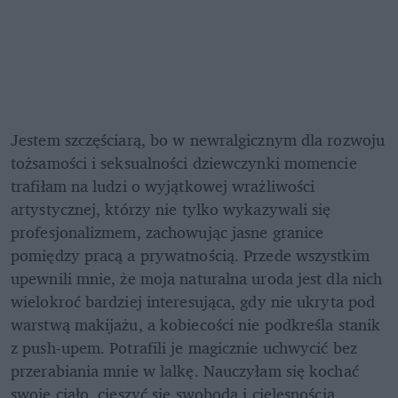
Jestem szczęściarą, bo w newralgicznym dla rozwoju 
tożsamości i seksualności dziewczynki momencie 
trafiłam na ludzi o wyjątkowej wrażliwości 
artystycznej, którzy nie tylko wykazywali się 
profesjonalizmem, zachowując jasne granice 
pomiędzy pracą a prywatnością. Przede wszystkim 
upewnili mnie, że moja naturalna uroda jest dla nich 
wielokroć bardziej interesująca, gdy nie ukryta pod 
warstwą makijażu, a kobiecości nie podkreśla stanik 
z push-upem. Potrafili je magicznie uchwycić bez 
przerabiania mnie w lalkę. Nauczyłam się kochać 
swoje ciało, cieszyć się swobodą i cielesnością. 