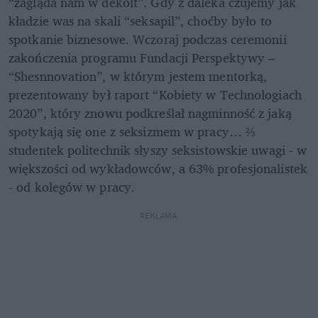
“zagląda nam w dekolt”. Gdy z daleka czujemy jak 
kładzie was na skali “seksapil”, choćby było to 
spotkanie biznesowe. Wczoraj podczas ceremonii 
zakończenia programu Fundacji Perspektywy – 
“Shesnnovation”, w którym jestem mentorką, 
prezentowany był raport “Kobiety w Technologiach 
2020”, który znowu podkreślał nagminność z jaką 
spotykają się one z seksizmem w pracy… ⅔ 
studentek politechnik słyszy seksistowskie uwagi - w 
większości od wykładowców, a 63% profesjonalistek 
- od kolegów w pracy.
REKLAMA 