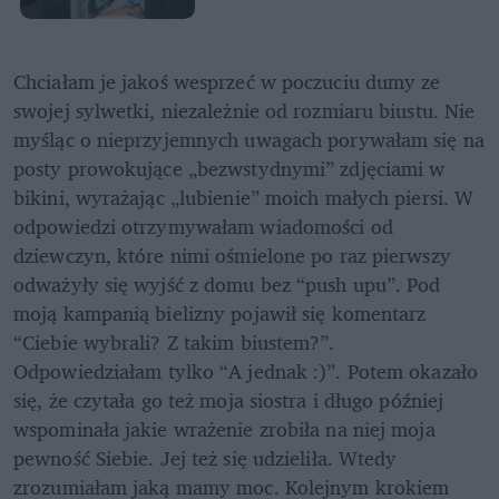
Chciałam je jakoś wesprzeć w poczuciu dumy ze 
swojej sylwetki, niezależnie od rozmiaru biustu. Nie 
myśląc o nieprzyjemnych uwagach porywałam się na 
posty prowokujące „bezwstydnymi” zdjęciami w 
bikini, wyrażając „lubienie” moich małych piersi. W 
odpowiedzi otrzymywałam wiadomości od 
dziewczyn, które nimi ośmielone po raz pierwszy 
odważyły się wyjść z domu bez “push upu”. Pod 
moją kampanią bielizny pojawił się komentarz 
“Ciebie wybrali? Z takim biustem?”. 
Odpowiedziałam tylko “A jednak :)”. Potem okazało 
się, że czytała go też moja siostra i długo później 
wspominała jakie wrażenie zrobiła na niej moja 
pewność Siebie. Jej też się udzieliła. Wtedy 
zrozumiałam jaką mamy moc. Kolejnym krokiem 