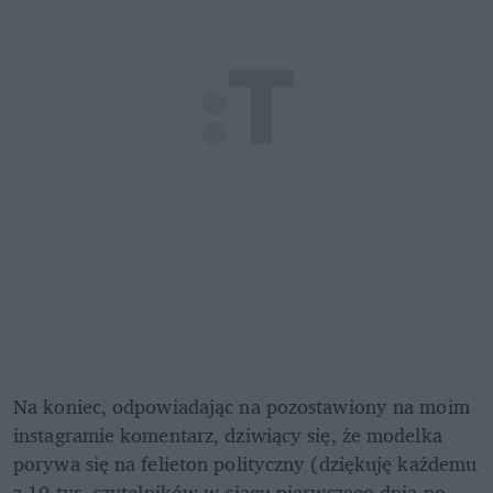
Na koniec, odpowiadając na pozostawiony na moim 
instagramie komentarz, dziwiący się, że modelka 
porywa się na felieton polityczny (dziękuję każdemu 
z 10 tys. czytelników w ciągu pierwszego dnia po 