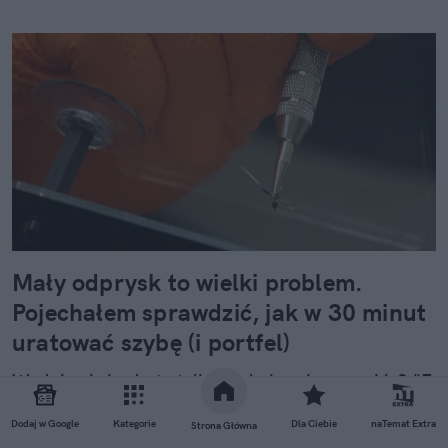
Mały odprysk to wielki problem.
Pojechałem sprawdzić, jak w 30 minut
uratować szybę (i portfel)
Wydaje ci się, że to tylko mała kropka na szkle? "E
tam, nie widać, pojeżdżę tak jeszcze sezon" – myśli
wielu z nas. Sam tak kiedyś myślałem, dopóki nie
Dodaj w Google
Kategorie
Dla Ciebie
naTemat Extra
Strona Główna