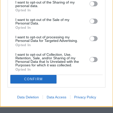
zderzyłam się ze wspomnieniem z dzieciństwa… w 
I want to opt-out of the Sharing of my
masie komentarzy o rozmiarze mojej miseczki, i 
personal data.
Opted In
innych atrybutach “kobiecości” (także z ust kobiet, i 
“na wizji”, w dyskusji telewizyjnej!) Czytałam je z 
I want to opt-out of the Sale of my
Personal Data.
niedowierzaniem. Przekonałam się jak silnie 
Opted In
zakorzeniony i akceptowany jest seksizm w 
I want to opt-out of processing my
szołbiznesie. W XXI wieku! Wyobraziłam sobie z 
Personal Data for Targeted Advertising.
jaką presją mierzą się dzisiejsze nastoletnie, 
Opted In
wrażliwe i budujące swoje poczucie wartości 
I want to opt-out of Collection, Use,
dziewczyny.. Otoczone treściami i obrazami z 
Retention, Sale, and/or Sharing of my
Personal Data that Is Unrelated with the
plotkarskich magazynów i telewizji, nasyconymi 
Purposes for which it was collected.
Opted In
szkodliwymi dla nich wzorcami, zapatrzone w 
kreacje masowych idoli...
CONFIRM
Data Deletion
Data Access
Privacy Policy