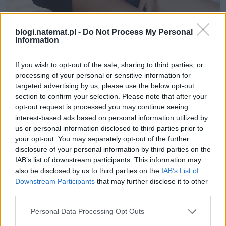
blogi.natemat.pl -
Do Not Process My Personal
Information
Bo bycie modelką fashion, wbrew temu co myślą 
If you wish to opt-out of the sale, sharing to third parties, or
niektórzy panowie nie jest o byciu obiektem 
processing of your personal or sensitive information for
seksualnym. Aktorstwo nie jest o byciu obiektem 
targeted advertising by us, please use the below opt-out
seksualnym. Praca w roli sekretarki czy kelnerki nie 
section to confirm your selection. Please note that after your
opt-out request is processed you may continue seeing
jest o byciu młodą dziewczyną, która nic nie będzie 
interest-based ads based on personal information utilized by
miała przeciwko seksistowskim komentarzom. Te 
us or personal information disclosed to third parties prior to
czasy się skończyły. O istnieniu zawodu hostessy nie 
your opt-out. You may separately opt-out of the further
wspomnę.
disclosure of your personal information by third parties on the
IAB’s list of downstream participants. This information may
Po paru latach mieszkania na walizkach, wyrosła 
also be disclosed by us to third parties on the
IAB’s List of
Downstream Participants
that may further disclose it to other
pod skrzydłami najlepszej agencji i w pracy z 
third parties.
najgłośniejszymi projektantami na Świecie 
zamieszkałam z powrotem w Polsce...i znów 
Personal Data Processing Opt Outs