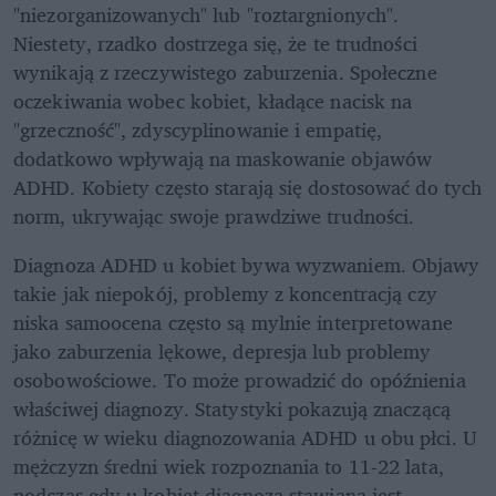
"niezorganizowanych" lub "roztargnionych". 
Niestety, rzadko dostrzega się, że te trudności 
wynikają z rzeczywistego zaburzenia. Społeczne 
oczekiwania wobec kobiet, kładące nacisk na 
"grzeczność", zdyscyplinowanie i empatię, 
dodatkowo wpływają na maskowanie objawów 
ADHD. Kobiety często starają się dostosować do tych 
norm, ukrywając swoje prawdziwe trudności.
Diagnoza ADHD u kobiet bywa wyzwaniem. Objawy 
takie jak niepokój, problemy z koncentracją czy 
niska samoocena często są mylnie interpretowane 
jako zaburzenia lękowe, depresja lub problemy 
osobowościowe. To może prowadzić do opóźnienia 
właściwej diagnozy. Statystyki pokazują znaczącą 
różnicę w wieku diagnozowania ADHD u obu płci. U 
mężczyzn średni wiek rozpoznania to 11-22 lata, 
podczas gdy u kobiet diagnoza stawiana jest 