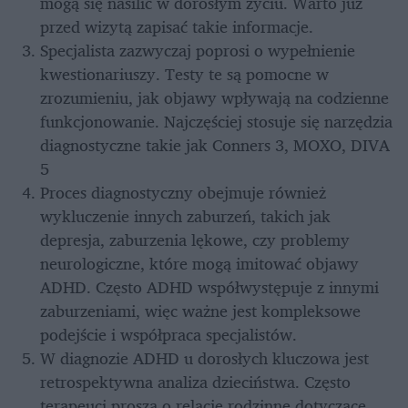
mogą się nasilić w dorosłym życiu. Warto już 
przed wizytą zapisać takie informacje.
Specjalista zazwyczaj poprosi o wypełnienie 
kwestionariuszy. Testy te są pomocne w 
zrozumieniu, jak objawy wpływają na codzienne 
funkcjonowanie. Najczęściej stosuje się narzędzia 
diagnostyczne takie jak Conners 3, MOXO, DIVA 
5
Proces diagnostyczny obejmuje również 
wykluczenie innych zaburzeń, takich jak 
depresja, zaburzenia lękowe, czy problemy 
neurologiczne, które mogą imitować objawy 
ADHD. Często ADHD współwystępuje z innymi 
zaburzeniami, więc ważne jest kompleksowe 
podejście i współpraca specjalistów.
W diagnozie ADHD u dorosłych kluczowa jest 
retrospektywna analiza dzieciństwa. Często 
terapeuci proszą o relacje rodzinne dotyczące 