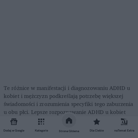
Te różnice w manifestacji i diagnozowaniu ADHD u 
kobiet i mężczyzn podkreślają potrzebę większej 
świadomości i zrozumienia specyfiki tego zaburzenia 
u obu płci. Lepsze rozpoznawanie ADHD u kobiet 
może przyczynić się do wcześniejszego udzielenia im 
odpowiedniego wsparcia i poprawy jakości ich życia.
Dodaj w Google
Kategorie
Dla Ciebie
naTemat Extra
Strona Główna