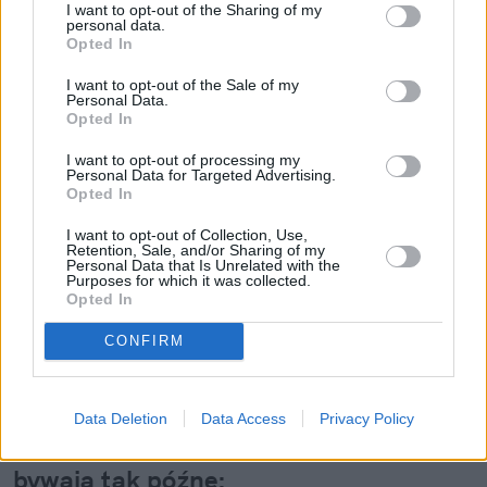
I want to opt-out of the Sharing of my
Nowość od PKP Intercity! | 
personal data.
kierunek:PODRÓŻE
Opted In
I want to opt-out of the Sale of my
Personal Data.
Bardzo chciałabym, żebyśmy jako społeczeństwo 
Opted In
zrozumieli,  że ADHD, choć posiada numerki 
I want to opt-out of processing my
klasyfikacji, nie może być postrzegane jako choroba, 
Personal Data for Targeted Advertising.
Opted In
którą się leczy, ale jako odmienność neurologiczna, 
która wymaga zrozumienia i odpowiedniego 
I want to opt-out of Collection, Use,
Retention, Sale, and/or Sharing of my
wsparcia. Ta zmiana perspektywy ma ogromne 
Personal Data that Is Unrelated with the
Purposes for which it was collected.
znaczenie dla osób z ADHD, które często przez lata 
Opted In
zmagały się z poczuciem niedopasowania lub 
CONFIRM
niezrozumienia.
Oto najważniejsze przyczyny dla 
Data Deletion
Data Access
Privacy Policy
których obecnie diagnozy ADHD 
bywają tak późne: 