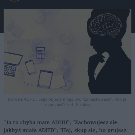
Dorosłe ADHD. Jego objawy mogą być "zamaskowane". Jak je 
rozpoznać?
Fot. Pixabay
"Ja to chyba mam ADHD"; "Zachowujesz się 
jakbyś miała ADHD"; "Hej, skup się, bo prujesz 