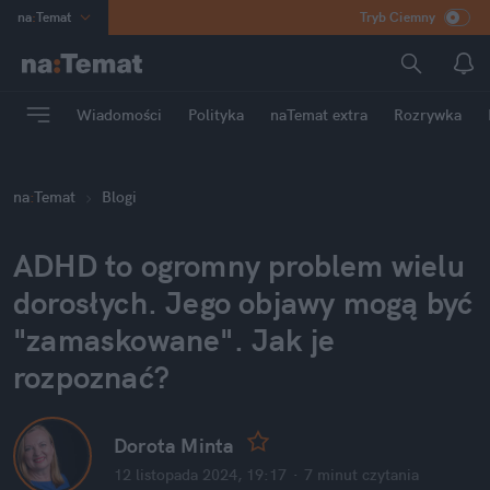
na
:
Temat
Tryb Ciemny
INN
:
Poland
ASZ
:
dziennik
Wiadomości
Polityka
naTemat extra
Rozrywka
mama
:
DU
dad
:
HERO
na
:
Temat
Blogi
Rozrywka
ADHD to ogromny problem wielu 
dorosłych. Jego objawy mogą być 
"zamaskowane". Jak je 
rozpoznać?
Dorota Minta
12 listopada 2024, 19:17
·
7 minut
 czytania