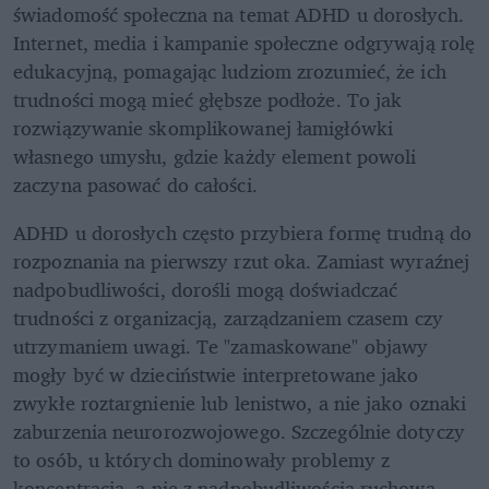
świadomość społeczna na temat ADHD u dorosłych. 
Internet, media i kampanie społeczne odgrywają rolę 
edukacyjną, pomagając ludziom zrozumieć, że ich 
trudności mogą mieć głębsze podłoże. To jak 
rozwiązywanie skomplikowanej łamigłówki 
własnego umysłu, gdzie każdy element powoli 
zaczyna pasować do całości.
ADHD u dorosłych często przybiera formę trudną do 
rozpoznania na pierwszy rzut oka. Zamiast wyraźnej 
nadpobudliwości, dorośli mogą doświadczać 
trudności z organizacją, zarządzaniem czasem czy 
utrzymaniem uwagi. Te "zamaskowane" objawy 
mogły być w dzieciństwie interpretowane jako 
zwykłe roztargnienie lub lenistwo, a nie jako oznaki 
zaburzenia neurorozwojowego. Szczególnie dotyczy 
to osób, u których dominowały problemy z 
koncentracją, a nie z nadpobudliwością ruchową.