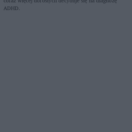
coraz więcej dorosłych decyduje się na diagnozę 
ADHD. 