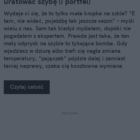
uratować szybę (i portfel)
Wydaje ci się, że to tylko mała kropka na szkle? "E
tam, nie widać, pojeżdżę tak jeszcze sezon" – myśli
wielu z nas. Sam tak kiedyś myślałem, dopóki nie
pogadałem z ekspertem. Prawda jest taka, że ten
mały odprysk na szybie to tykająca bomba. Gdy
wjedziesz w dziurę albo trafi cię nagła zmiana
temperatury, "pajączek" pójdzie dalej i zamiast
taniej naprawy, czeka cię kosztowna wymiana
szyby. Wybrałem się do serwisu Autoglass®, żeby
na własne oczy zobaczyć, jak profesjonaliści radzą
Czytaj całość
sobie z takimi uszkodzeniami.
REKLAMA