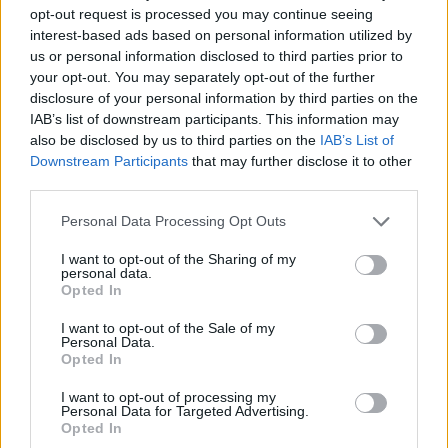
opt-out request is processed you may continue seeing
interest-based ads based on personal information utilized by
us or personal information disclosed to third parties prior to
your opt-out. You may separately opt-out of the further
disclosure of your personal information by third parties on the
IAB’s list of downstream participants. This information may
also be disclosed by us to third parties on the
IAB’s List of
Downstream Participants
that may further disclose it to other
third parties.
Personal Data Processing Opt Outs
Domowy obiad od podstaw bez stania 
I want to opt-out of the Sharing of my
personal data.
godzinami w kuchni? Sprawdziłam, 
czy to możliwe
Opted In
I want to opt-out of the Sale of my
Personal Data.
Opted In
Swoją drogą ciekawe, czy postulujący za swych 
rządów otwieranie zawodów i rozbijanie 
I want to opt-out of processing my
Personal Data for Targeted Advertising.
profesjonalnych klik, na przykład prawników czy 
Opted In