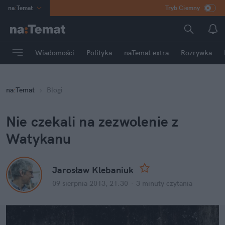
na
:
Temat
Tryb Ciemny
INN
:
Poland
ASZ
:
dziennik
Wiadomości
Polityka
naTemat extra
Rozrywka
mama
:
DU
dad
:
HERO
na
:
Temat
Blogi
Rozrywka
Nie czekali na zezwolenie z 
Watykanu
Jarosław Klebaniuk
09 sierpnia 2013, 21:30
·
3 minuty
 czytania