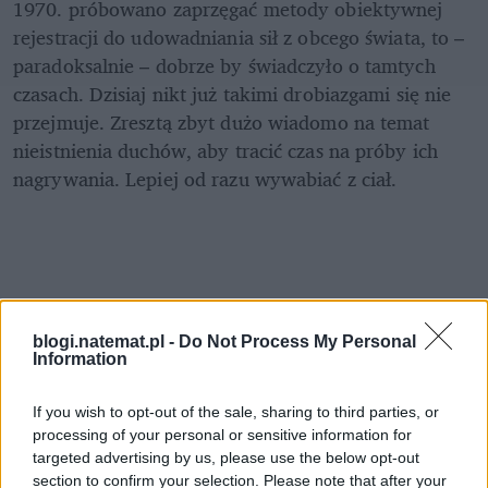
1970. próbowano zaprzęgać metody obiektywnej 
rejestracji do udowadniania sił z obcego świata, to – 
paradoksalnie – dobrze by świadczyło o tamtych 
czasach. Dzisiaj nikt już takimi drobiazgami się nie 
przejmuje. Zresztą zbyt dużo wiadomo na temat 
nieistnienia duchów, aby tracić czas na próby ich 
nagrywania. Lepiej od razu wywabiać z ciał.
blogi.natemat.pl -
Do Not Process My Personal
Information
If you wish to opt-out of the sale, sharing to third parties, or
processing of your personal or sensitive information for
targeted advertising by us, please use the below opt-out
section to confirm your selection. Please note that after your