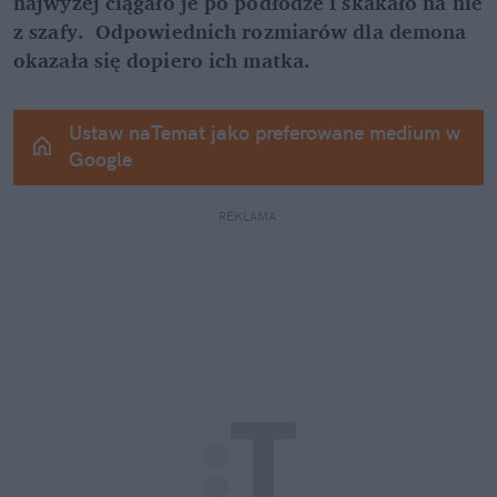
najwyżej ciągało je po podłodze i skakało na nie 
z szafy.  Odpowiednich rozmiarów dla demona 
okazała się dopiero ich matka.
Ustaw naTemat jako preferowane medium w 
Google
REKLAMA 