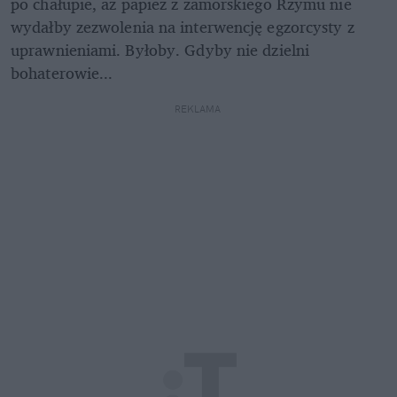
po chałupie, aż papież z zamorskiego Rzymu nie 
wydałby zezwolenia na interwencję egzorcysty z 
uprawnieniami. Byłoby. Gdyby nie dzielni 
bohaterowie...
REKLAMA 