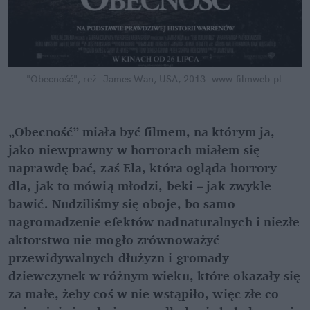
"Obecność", reż. James Wan, USA, 2013.
www.filmweb.pl
„Obecność” miała być filmem, na którym ja, 
jako niewprawny w horrorach miałem się 
naprawdę bać, zaś Ela, która ogląda horrory 
dla, jak to mówią młodzi, beki – jak zwykle 
bawić. Nudziliśmy się oboje, bo samo 
nagromadzenie efektów nadnaturalnych i niezłe 
aktorstwo nie mogło zrównoważyć 
przewidywalnych dłużyzn i gromady 
dziewczynek w różnym wieku, które okazały się 
za małe, żeby coś w nie wstąpiło, więc złe co 