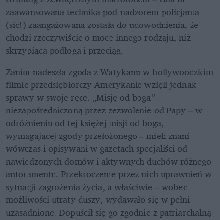
zaawansowana technika pod nadzorem policjanta 
(sic!) zaangażowana została do udowodnienia, że 
chodzi rzeczywiście o moce innego rodzaju, niż 
skrzypiąca podłoga i przeciąg.
Zanim nadeszła zgoda z Watykanu w hollywoodzkim 
filmie przedsiębiorczy Amerykanie wzięli jednak 
sprawy w swoje ręce. „Misję od boga” 
niezapośredniczoną przez zezwolenie od Papy – w 
odróżnieniu od tej księżej misji od boga, 
wymagającej zgody przełożonego – mieli znani 
wówczas i opisywani w gazetach specjaliści od 
nawiedzonych domów i aktywnych duchów różnego 
autoramentu. Przekroczenie przez nich uprawnień w 
sytuacji zagrożenia życia, a właściwie – wobec 
możliwości utraty duszy, wydawało się w pełni 
uzasadnione. Dopuścił się go zgodnie z patriarchalną 