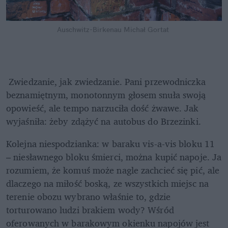
Auschwitz-Birkenau
Michał Gortat
 Zwiedzanie, jak zwiedzanie. Pani przewodniczka 
beznamiętnym, monotonnym głosem snuła swoją 
opowieść, ale tempo narzuciła dość żwawe. Jak 
wyjaśniła: żeby zdążyć na autobus do Brzezinki.
Kolejna niespodzianka: w baraku vis-a-vis bloku 11 
– niesławnego bloku śmierci, można kupić napoje. Ja 
rozumiem, że komuś może nagle zachcieć się pić, ale 
dlaczego na miłość boską, ze wszystkich miejsc na 
terenie obozu wybrano właśnie to, gdzie 
torturowano ludzi brakiem wody? Wśród 
oferowanych w barakowym okienku napojów jest 