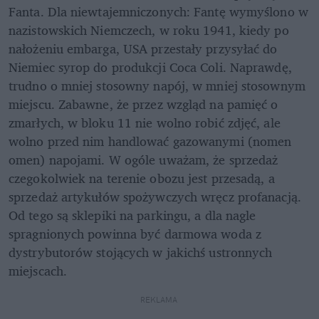
Fanta. Dla niewtajemniczonych: Fantę wymyślono w 
nazistowskich Niemczech, w roku 1941, kiedy po 
nałożeniu embarga, USA przestały przysyłać do 
Niemiec syrop do produkcji Coca Coli. Naprawdę, 
trudno o mniej stosowny napój, w mniej stosownym 
miejscu. Zabawne, że przez wzgląd na pamięć o 
zmarłych, w bloku 11 nie wolno robić zdjęć, ale 
wolno przed nim handlować gazowanymi (nomen 
omen) napojami. W ogóle uważam, że sprzedaż 
czegokolwiek na terenie obozu jest przesadą, a 
sprzedaż artykułów spożywczych wręcz profanacją. 
Od tego są sklepiki na parkingu, a dla nagle 
spragnionych powinna być darmowa woda z 
dystrybutorów stojących w jakichś ustronnych 
miejscach.
REKLAMA 