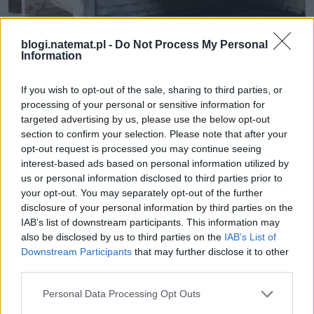
blogi.natemat.pl -
Do Not Process My Personal
Information
Auschwitz-Birkenau
Michał Gortat
If you wish to opt-out of the sale, sharing to third parties, or
processing of your personal or sensitive information for
targeted advertising by us, please use the below opt-out
Rzecz, która mnie przyprawiła o szczególny 
section to confirm your selection. Please note that after your
niesmak, to pewna sytuacja z udziałem naszej Pani 
opt-out request is processed you may continue seeing
Przewodnik. Na terenie obozu mijaliśmy izraelską 
interest-based ads based on personal information utilized by
wycieczkę. Szła w niej nastolatka jedząca orzeszki. 
us or personal information disclosed to third parties prior to
your opt-out. You may separately opt-out of the further
Naszej Pani Przewodnik najwyraźniej się to nie 
disclosure of your personal information by third parties on the
spodobało, bo odwróciła się w kierunku dziewczyny 
IAB’s list of downstream participants. This information may
i warknęła do niej: „Keine essen!” Zamurowało mnie, 
also be disclosed by us to third parties on the
IAB’s List of
bo wydawanie Żydom poleceń po niemiecku na 
Downstream Participants
that may further disclose it to other
terenie obozu zagłady brzmi jak makabryczny, 
third parties.
szalenie niestosowny żart. Osobiście też jestem 
Personal Data Processing Opt Outs
zdania, że jedzenie w takim miejscu to 