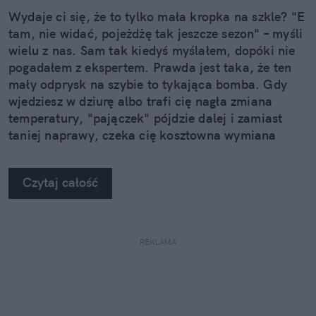
Wydaje ci się, że to tylko mała kropka na szkle? "E
tam, nie widać, pojeżdżę tak jeszcze sezon" – myśli
wielu z nas. Sam tak kiedyś myślałem, dopóki nie
pogadałem z ekspertem. Prawda jest taka, że ten
mały odprysk na szybie to tykająca bomba. Gdy
wjedziesz w dziurę albo trafi cię nagła zmiana
temperatury, "pajączek" pójdzie dalej i zamiast
taniej naprawy, czeka cię kosztowna wymiana
szyby. Wybrałem się do serwisu Autoglass®, żeby
na własne oczy zobaczyć, jak profesjonaliści radzą
Czytaj całość
sobie z takimi uszkodzeniami.
REKLAMA