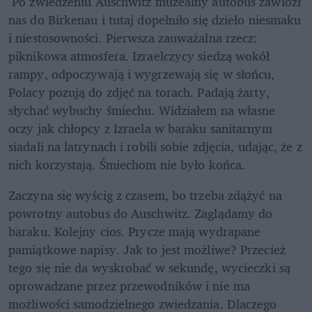
 Po zwiedzeniu Auschwitz muzealny autobus zawiózł 
nas do Birkenau i tutaj dopełniło się dzieło niesmaku 
i niestosowności. Pierwsza zauważalna rzecz: 
piknikowa atmosfera. Izraelczycy siedzą wokół 
rampy, odpoczywają i wygrzewają się w słońcu, 
Polacy pozują do zdjęć na torach. Padają żarty, 
słychać wybuchy śmiechu. Widziałem na własne 
oczy jak chłopcy z Izraela w baraku sanitarnym 
siadali na latrynach i robili sobie zdjęcia, udając, że z 
nich korzystają. Śmiechom nie było końca.
Zaczyna się wyścig z czasem, bo trzeba zdążyć na 
powrotny autobus do Auschwitz. Zaglądamy do 
baraku. Kolejny cios. Prycze mają wydrapane 
pamiątkowe napisy. Jak to jest możliwe? Przecież 
tego się nie da wyskrobać w sekundę, wycieczki są 
oprowadzane przez przewodników i nie ma 
możliwości samodzielnego zwiedzania. Dlaczego 