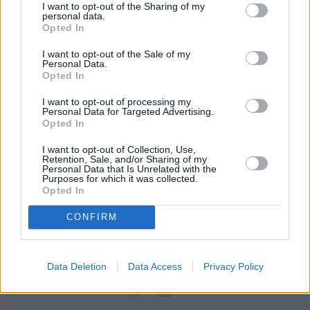
I want to opt-out of the Sharing of my
świętokradztwo, ale z drugiej strony, przekąski są 
personal data.
tam do kupienia i przewodnicy chyba są tego 
Opted In
świadomi?
I want to opt-out of the Sale of my
Personal Data.
Opted In
I want to opt-out of processing my
Personal Data for Targeted Advertising.
Opted In
I want to opt-out of Collection, Use,
Retention, Sale, and/or Sharing of my
Personal Data that Is Unrelated with the
Purposes for which it was collected.
Opted In
CONFIRM
Data Deletion
Data Access
Privacy Policy