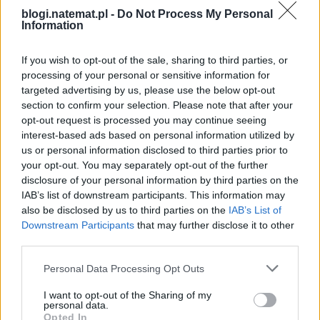
blogi.natemat.pl -
Do Not Process My Personal
Information
If you wish to opt-out of the sale, sharing to third parties, or
processing of your personal or sensitive information for
targeted advertising by us, please use the below opt-out
Blogi
section to confirm your selection. Please note that after your
opt-out request is processed you may continue seeing
20 listopada 2012, 10:07
interest-based ads based on personal information utilized by
Beckham odchodzi z Galaxy:
us or personal information disclosed to third parties prior to
your opt-out. You may separately opt-out of the further
człowiek, który zmienił MLS
disclosure of your personal information by third parties on the
IAB’s list of downstream participants. This information may
also be disclosed by us to third parties on the
IAB’s List of
Downstream Participants
that may further disclose it to other
third parties.
Personal Data Processing Opt Outs
I want to opt-out of the Sharing of my
personal data.
Opted In