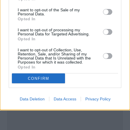
I want to opt-out of the Sale of my
Personal Data.
Opted In
Blogi
I want to opt-out of processing my
Personal Data for Targeted Advertising.
Opted In
12 listopada 2012, 11:52
I want to opt-out of Collection, Use,
A jednak Mike D`Antoni. Lakers
Retention, Sale, and/or Sharing of my
Personal Data that Is Unrelated with the
mają trenera
Purposes for which it was collected.
Opted In
CONFIRM
Data Deletion
Data Access
Privacy Policy