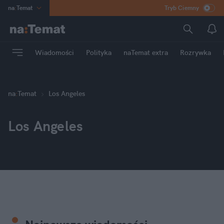
na
:
Temat
Tryb Ciemny
INN
:
Poland
ASZ
:
dziennik
Wiadomości
Polityka
naTemat extra
Rozrywka
mama
:
DU
dad
:
HERO
Rozrywka
na
:
Temat
Los Angeles
Los Angeles