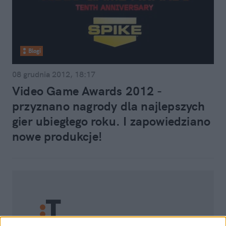
Blogi
08 grudnia 2012, 18:17
Video Game Awards 2012 -
przyznano nagrody dla najlepszych
gier ubiegłego roku. I zapowiedziano
nowe produkcje!