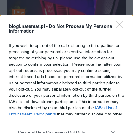
Blogi
05 maja 2012, 18:15
blogi.natemat.pl -
Do Not Process My Personal
Information
Dwie majówki warszawskie...
If you wish to opt-out of the sale, sharing to third parties, or
processing of your personal or sensitive information for
targeted advertising by us, please use the below opt-out
section to confirm your selection. Please note that after your
opt-out request is processed you may continue seeing
interest-based ads based on personal information utilized by
us or personal information disclosed to third parties prior to
your opt-out. You may separately opt-out of the further
disclosure of your personal information by third parties on the
IAB’s list of downstream participants. This information may
also be disclosed by us to third parties on the
IAB’s List of
Downstream Participants
that may further disclose it to other
third parties.
Blogi
Personal Data Processing Opt Outs