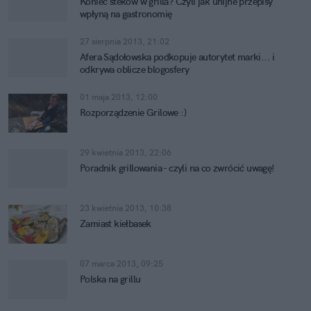
Koniec steków w grilla? Czyli jak unijne przepisy
wpłyną na gastronomię
27 sierpnia 2013, 21:02
Afera Sądołowska podkopuje autorytet marki... i
odkrywa oblicze blogosfery
01 maja 2013, 12:00
Rozporządzenie Grilowe :)
29 kwietnia 2013, 22:06
Poradnik grillowania - czyli na co zwrócić uwagę!
23 kwietnia 2013, 10:38
Zamiast kiełbasek
07 marca 2013, 09:25
Polska na grillu