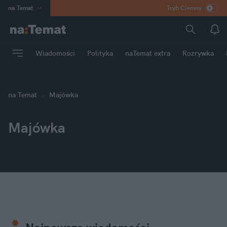
na
:
Temat
Tryb Ciemny
INN
:
Poland
ASZ
:
dziennik
Wiadomości
Polityka
naTemat extra
Rozrywka
mama
:
DU
dad
:
HERO
Rozrywka
na
:
Temat
Majówka
Majówka