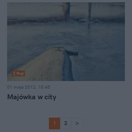
Blogi
01 maja 2012, 10:45
Majówka w city
1
2
>