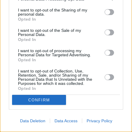
04 maja 2012, 23:31
I want to opt-out of the Sharing of my
personal data.
Majówka!
Opted In
I want to opt-out of the Sale of my
Personal Data.
Opted In
I want to opt-out of processing my
Personal Data for Targeted Advertising.
Opted In
I want to opt-out of Collection, Use,
Retention, Sale, and/or Sharing of my
Personal Data that Is Unrelated with the
Purposes for which it was collected.
Opted In
CONFIRM
Blogi
Data Deletion
Data Access
Privacy Policy
03 maja 2012, 15:17