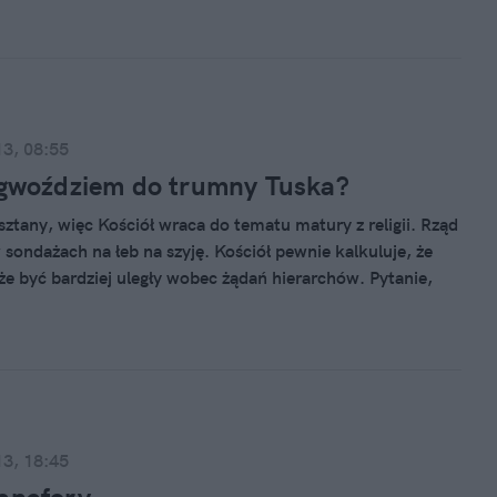
13, 08:55
 gwoździem do trumny Tuska?
sztany, więc Kościół wraca do tematu matury z religii. Rząd
 sondażach na łeb na szyję. Kościół pewnie kalkuluje, że
e być bardziej uległy wobec żądań hierarchów. Pytanie,
przeliczy. Sprawa ma duży ciężar polityczny.
13, 18:45