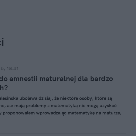
i
15, 18:41
do amnestii maturalnej dla bardzo
ch?
lesińska ubolewa dzisiaj, że niektóre osoby, które są
ne, ale mają problemy z matematyką nie mogą uzyskać
y proponowałem wprowadzając matematykę na maturze,
o egzaminu można nie zdać, jeżeli uzyskało się ponad 30%
ch przedmiotów (amnestia maturalna) to wówczas ta
akowała mnie niemiłosiernie.