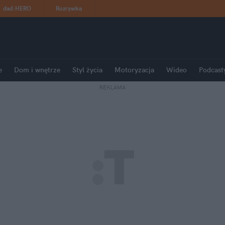
dad
:
HERO
Rozrywka
e
Dom i wnętrze
Styl życia
Motoryzacja
Wideo
Podcast
REKLAMA