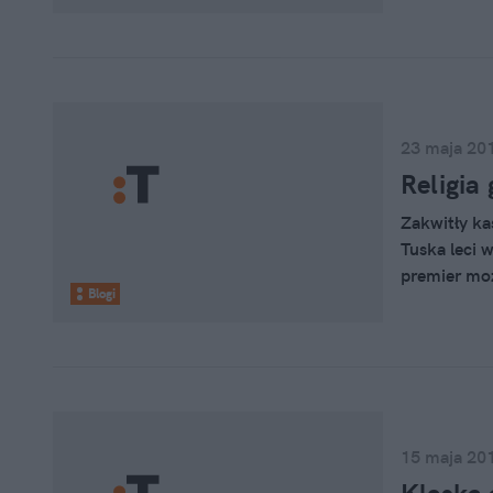
23 maja 20
Religia
Zakwitły ka
Tuska leci w
premier moż
Blogi
czy się nie 
15 maja 20