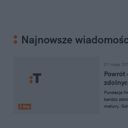
Najnowsze wiadomośc
01 maja 20
Powrót 
zdolny
Fundacja He
bardzo zdol
matury. Gd
Blogi
żeby jedneg
ze wszystki
Fundacja at