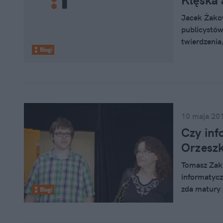
Klęska 
Jacek Żakow
publicystów
twierdzenia
Blogi
w naszym k
mówiąc, wyd
dwadzieścia
jakieś zglis
10 maja 20
Czy inf
Orzesz
Tomasz Zakr
informatyczn
zda matury z
Blogi
wypracowani
zerojedynko