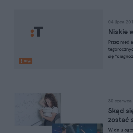
04 lipca 20
Niskie 
Przez media
tegorocznyc
się "diagnoz
Blogi
że nasz sys
trudne pyta
głupszy od 
spodziewać,
30 czerwca
Skąd si
zostać
W dniu ogło