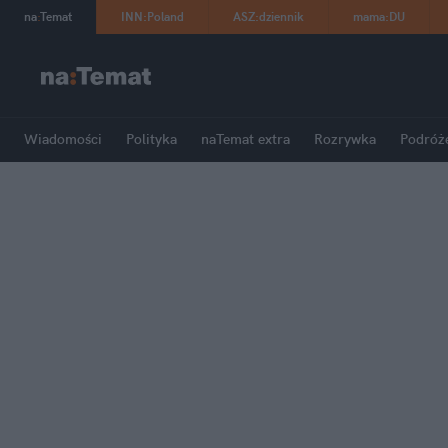
na
:
Temat
INN
:
Poland
ASZ
:
dziennik
mama
:
DU
Wiadomości
Polityka
naTemat extra
Rozrywka
Podróż