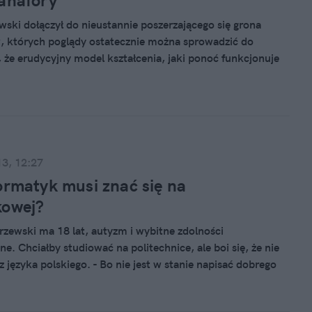
anafory
ski dołączył do nieustannie poszerzającego się grona
, których poglądy ostatecznie można sprowadzić do
, że erudycyjny model kształcenia, jaki ponoć funkcjonuje
raju, jest modelem chybionym i szkodliwym. Prawdę
awało mi się, że model ten został przez ostatnie
 lat zdekonstruowany, ale – być może – zostały jeszcze
zcza, które niczym Kartaginę trzeba zrównać z ziemią.
13, 12:27
ormatyk musi znać się na
kowej?
zewski ma 18 lat, autyzm i wybitne zdolności
e. Chciałby studiować na politechnice, ale boi się, że nie
 języka polskiego. - Bo nie jest w stanie napisać dobrego
a, opisać cudzych emocji, on rozumuje w kategoriach
wych - tłumaczy Małgorzata, jego mama. W Sejmie trwają