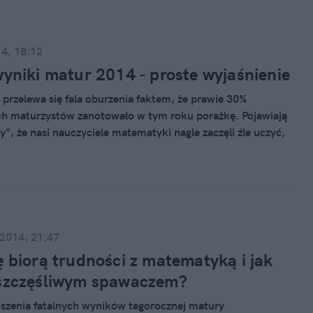
14, 18:12
wyniki matur 2014 - proste wyjaśnienie
 przelewa się fala oburzenia faktem, że prawie 30%
h maturzystów zanotowało w tym roku porażkę. Pojawiają
y", że nasi nauczyciele matematyki nagle zaczęli źle uczyć,
tem egzaminacyjny szczególnie złośliwie ułożył wyjątkowo
nia maturalne, że rocznik urodzenia 1995 jest wyróżniająco
wszystkich innych. Fakty i dane mówią, że należało się tego
 ale z innego powodu.
 2014, 21:47
ę biorą trudności z matematyką i jak
 szczęśliwym spawaczem?
szenia fatalnych wyników tegorocznej matury