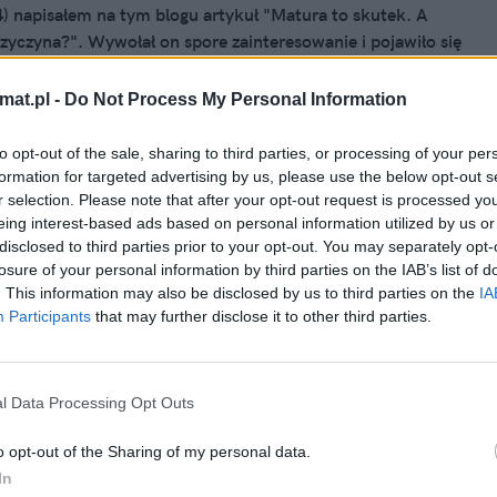
) napisałem na tym blogu artykuł "Matura to skutek. A
przyczyna?". Wywołał on spore zainteresowanie i pojawiło się
ch, trafnych i ciekawych komentarzy, za które niniejszym
ĘKUJĘ :-) Dominowały dwa wątki: Po pierwsze Osoby
mat.pl -
Do Not Process My Personal Information
e wskazywały, że większość maturalnych niepowodzeń
 źródło w egzaminie z matematyki. Po drugie niektórzy
to opt-out of the sale, sharing to third parties, or processing of your per
 twierdzili, że w końcu nie zdana matura to żaden dramat.
formation for targeted advertising by us, please use the below opt-out s
 2013, 10:39
 muszą mieć maturę - można być szczęśliwym będąc na
r selection. Please note that after your opt-out request is processed y
o Twoje dziecko nie uczyło się do
eing interest-based ads based on personal information utilized by us or
pawaczem. Nie chcąc budować konstrukcji typu "komentarz
disclosed to third parties prior to your opt-out. You may separately opt-
za" postanowiłem, że mój pogląd na poruszane tematy
?
losure of your personal information by third parties on the IAB’s list of
staci następnego wpisu. Oto on.
. This information may also be disclosed by us to third parties on the
IA
 maja przez niejeden dom z maturzystą na pokładzie,
Participants
that may further disclose it to other third parties.
się burza z piorunami. „Idź się uczyć!” „Wyłącz
 „Powtórz lektury!” Zestresowani rodzice na próżno
adal walczą (w szkołach „starej” Europy trwają matury) z
l Data Processing Opt Outs
naszych czasów – wielozadaniowością.
o opt-out of the Sharing of my personal data.
In