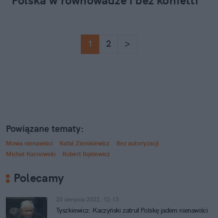
Polska w równowadze i bez konfetti
1
2
>
Powiązane tematy:
Mowa nienawiści
Rafał Ziemkiewicz
Bez autoryzacji
Michał Karnowski
Robert Bąkiewicz
Polecamy
20 sierpnia 2022, 12:13
Tyszkiewicz: Kaczyński zatruł Polskę jadem nienawiści