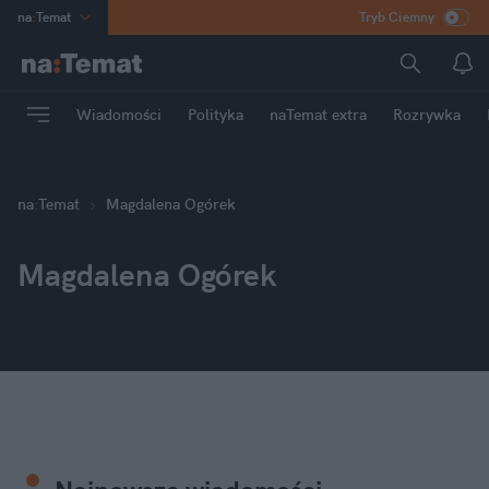
na
:
Temat
Tryb Ciemny
INN
:
Poland
ASZ
:
dziennik
Wiadomości
Polityka
naTemat extra
Rozrywka
mama
:
DU
dad
:
HERO
Rozrywka
na
:
Temat
Magdalena Ogórek
Magdalena Ogórek