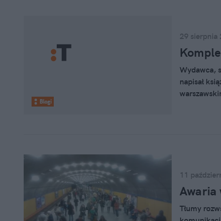
amerykański
mieście wys
kindersztub
29 sierpnia
Komple
Wydawca, sc
napisał ksi
warszawskim
Blogi
Adler. Nie 
11 paździer
Awaria 
Tłumy rozwśc
komunikacj