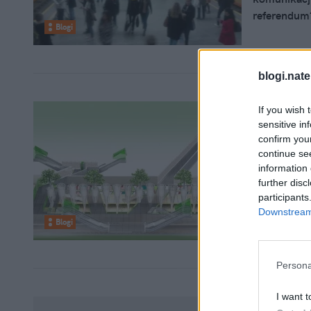
referendum
Blogi
blogi.nate
If you wish 
sensitive in
25 maja 20
confirm you
continue se
Tak będ
information 
najfajn
further disc
participants
Moim zdanie
Downstream 
Blogi
Persona
I want t