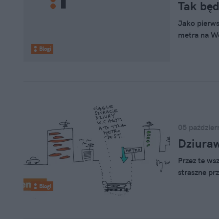
Tak będ
Jako pierws
metra na Wo
Blogi
05 paździer
Dziura
Przez te ws
straszne pr
Blogi