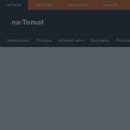
na
:
Temat
INN
:
Poland
ASZ
:
dziennik
mama
:
DU
Wiadomości
Polityka
naTemat extra
Rozrywka
Podróż