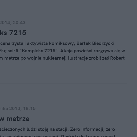
ej polityce zagranicznej? Otóż, z codziennej praktyki. W
tartowała właśnie kampania społeczna dotycząca…
y.
 2014, 20:43
ks 7215
enarzysta i aktywista komiksowy, Bartek Biedrzycki
ążkę sci-fi "Kompleks 7215". Akcja powieści rozgrywa się w
 metrze po wojnie nuklearnej! Ilustracje zrobił zaś Robert
można przejść obojętnie obok tego wydarzenia.
nika 2013, 18:15
w metrze
ieczonych ludzi stoją na stacji. Zero informacji, zero
i z zagubionymi pasażerami. Gwóźdź do trumny przed