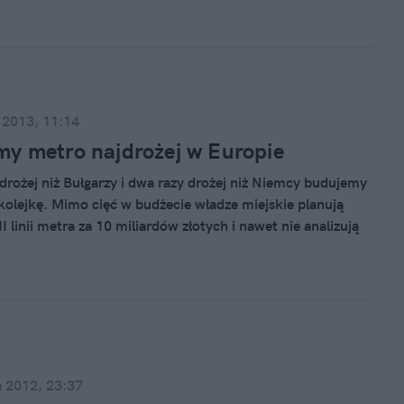
e. Komunikacyjny chaos uderzył również w maturzystów.
rwsza wpadka budowniczych metra.
 2013, 11:14
y metro najdrożej w Europie
 drożej niż Bułgarzy i dwa razy drożej niż Niemcy budujemy
olejkę. Mimo cięć w budżecie władze miejskie planują
 linii metra za 10 miliardów złotych i nawet nie analizują
riantów.
a 2012, 23:37