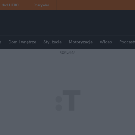
dad
:
HERO
Rozrywka
e
Dom i wnętrze
Styl życia
Motoryzacja
Wideo
Podcast
REKLAMA