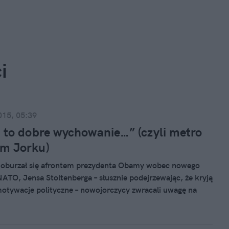
i
015, 05:39
 to dobre wychowanie…” (czyli metro
m Jorku)
t oburzał się afrontem prezydenta Obamy wobec nowego
NATO, Jensa Stoltenberga – słusznie podejrzewając, że kryją
motywacje polityczne – nowojorczycy zwracali uwagę na
spekt tej niezręcznej sytuacji w waszyngtońskiej
 Czyli na powszechnie wytykany Ameryce brak manier.
zulenie na niedostatki dobrego wychowania w