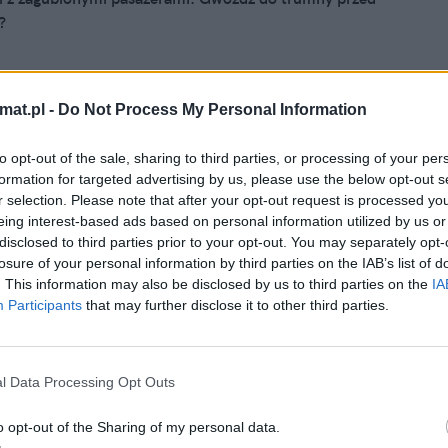
?
mat.pl -
Do Not Process My Personal Information
to opt-out of the sale, sharing to third parties, or processing of your per
formation for targeted advertising by us, please use the below opt-out s
13, 11:22
r selection. Please note that after your opt-out request is processed y
eing interest-based ads based on personal information utilized by us or
ą wyglądać stacje II linii metra. Która
disclosed to third parties prior to your opt-out. You may separately opt-
iejsza?
losure of your personal information by third parties on the IAB’s list of
. This information may also be disclosed by us to third parties on the
IA
m wyglądają naprawdę fajnie..
Participants
that may further disclose it to other third parties.
l Data Processing Opt Outs
o opt-out of the Sharing of my personal data.