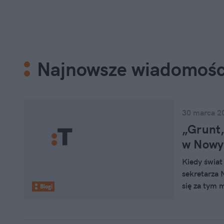
Najnowsze wiadomośc
30 marca 2
„Grunt,
w Nowy
Kiedy świa
sekretarza 
się za tym 
Blogi
dodatkowy a
dyplomacji.
Skąd to wyc