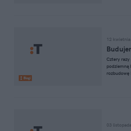
powierzchni
To nie pie
12 kwietnia
Budujem
Cztery razy
podziemną k
rozbudowę II
Blogi
tańszych wa
03 listopad