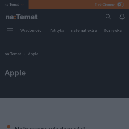
na
:
Temat
Tryb Ciemny
INN
:
Poland
ASZ
:
dziennik
Wiadomości
Polityka
naTemat extra
Rozrywka
mama
:
DU
dad
:
HERO
Rozrywka
na
:
Temat
Apple
Apple