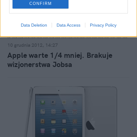
CONFIRM
Data Deletion
Data Access
Privacy Policy
Blogi
10 grudnia 2012, 14:27
Apple warte 1/4 mniej. Brakuje
wizjonerstwa Jobsa