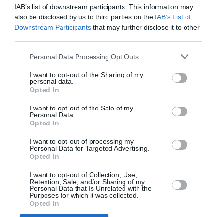
IAB’s list of downstream participants. This information may
also be disclosed by us to third parties on the
IAB’s List of
Downstream Participants
that may further disclose it to other
Blogi
third parties.
17 grudnia 2012, 19:44
Personal Data Processing Opt Outs
Trzynaście obiektów pożądania
I want to opt-out of the Sharing of my
personal data.
pracownika. Nadal chcemy
Opted In
pracować w gigantycznych
I want to opt-out of the Sale of my
koncernach
Personal Data.
Opted In
I want to opt-out of processing my
Personal Data for Targeted Advertising.
Opted In
I want to opt-out of Collection, Use,
Retention, Sale, and/or Sharing of my
Personal Data that Is Unrelated with the
Purposes for which it was collected.
Opted In