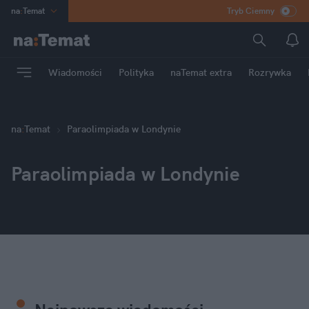
na
:
Temat
Tryb Ciemny
INN
:
Poland
ASZ
:
dziennik
Wiadomości
Polityka
naTemat extra
Rozrywka
mama
:
DU
dad
:
HERO
Rozrywka
na
:
Temat
Paraolimpiada w Londynie
Paraolimpiada w Londynie