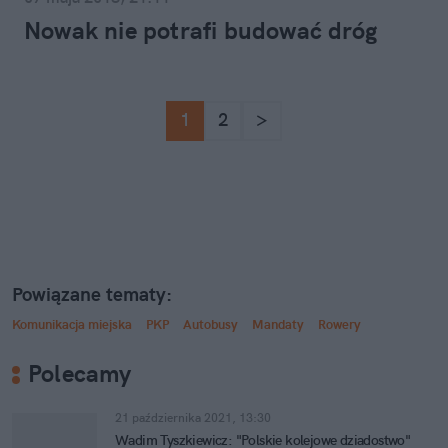
Nowak nie potrafi budować dróg
1
2
>
Powiązane tematy:
Komunikacja miejska
PKP
Autobusy
Mandaty
Rowery
Polecamy
21 października 2021, 13:30
Wadim Tyszkiewicz: "Polskie kolejowe dziadostwo"