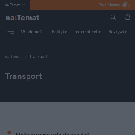
na
:
Temat
Tryb Ciemny
INN
:
Poland
ASZ
:
dziennik
Wiadomości
Polityka
naTemat extra
Rozrywka
mama
:
DU
dad
:
HERO
Rozrywka
na
:
Temat
Transport
Transport