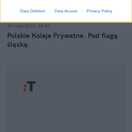
Data Deletion
Data Access
Privacy Policy
Blogi
29 maja 2013, 00:50
Polskie Koleje Prywatne. Pod flagą
śląską.