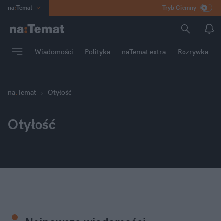
na
:
Temat
Tryb Ciemny
INN
:
Poland
ASZ
:
dziennik
Wiadomości
Polityka
naTemat extra
Rozrywka
mama
:
DU
dad
:
HERO
Rozrywka
na
:
Temat
Otyłość
Otyłość