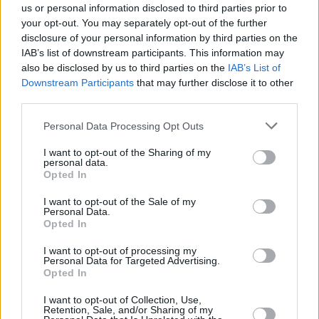
us or personal information disclosed to third parties prior to
your opt-out. You may separately opt-out of the further
disclosure of your personal information by third parties on the
IAB’s list of downstream participants. This information may
also be disclosed by us to third parties on the
IAB’s List of
Downstream Participants
that may further disclose it to other
third parties.
Blogi
Personal Data Processing Opt Outs
03 czerwca 2013, 07:58
I want to opt-out of the Sharing of my
personal data.
Wiem, że kilka lat temu spieprzyłem
Opted In
swoje życie, a teraz postanowiłem je
I want to opt-out of the Sale of my
naprawiać!
Personal Data.
Opted In
I want to opt-out of processing my
Personal Data for Targeted Advertising.
Opted In
I want to opt-out of Collection, Use,
Retention, Sale, and/or Sharing of my