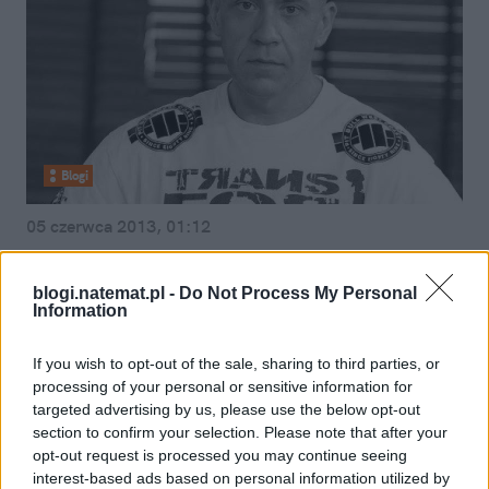
Blogi
05 czerwca 2013, 01:12
"Grycanką" nie jestem. Wolę małe
radio od promowania obszernych
blogi.natemat.pl -
Do Not Process My Personal
Information
gabarytów na salonach!
If you wish to opt-out of the sale, sharing to third parties, or
processing of your personal or sensitive information for
targeted advertising by us, please use the below opt-out
section to confirm your selection. Please note that after your
opt-out request is processed you may continue seeing
interest-based ads based on personal information utilized by