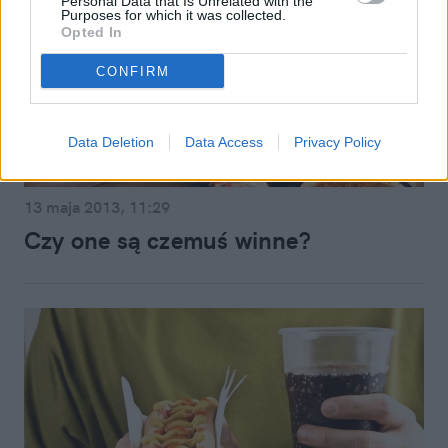
Personal Data that Is Unrelated with the
Purposes for which it was collected.
Opted In
CONFIRM
Data Deletion
Data Access
Privacy Policy
Blogi
13 maja 2013, 11:29
Czy one są czemuś winne?