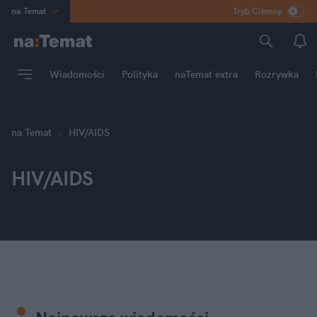
na
:
Temat
Tryb Ciemny
INN
:
Poland
ASZ
:
dziennik
Wiadomości
Polityka
naTemat extra
Rozrywka
mama
:
DU
dad
:
HERO
Rozrywka
na
:
Temat
HIV/AIDS
HIV/AIDS