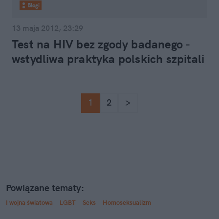
Blogi
13 maja 2012, 23:29
Test na HIV bez zgody badanego -
wstydliwa praktyka polskich szpitali
1
2
>
Powiązane tematy:
I wojna światowa
LGBT
Seks
Homoseksualizm