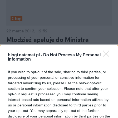
Blogi
22 marca 2013, 12:52
Młodzież apeluje do Ministra
Zdrowia: chcemy darmowych
prezerwatyw, dostępu do testów na
blogi.natemat.pl -
Do Not Process My Personal
Information
HIV i dobrej opieki zdrowotnej!
If you wish to opt-out of the sale, sharing to third parties, or
processing of your personal or sensitive information for
targeted advertising by us, please use the below opt-out
section to confirm your selection. Please note that after your
opt-out request is processed you may continue seeing
interest-based ads based on personal information utilized by
us or personal information disclosed to third parties prior to
your opt-out. You may separately opt-out of the further
disclosure of your personal information by third parties on the