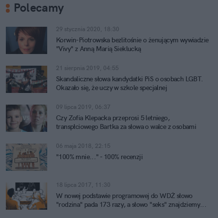
Polecamy
29 stycznia 2020, 18:30
Korwin-Piotrowska bezlitośnie o żenującym wywiadzie
"Vivy" z Anną Marią Sieklucką
21 sierpnia 2019, 04:55
Skandaliczne słowa kandydatki PiS o osobach LGBT.
Okazało się, że uczy w szkole specjalnej
09 lipca 2019, 06:37
Czy Zofia Klepacka przeprosi 5 letniego,
transpłciowego Bartka za słowa o walce z osobami
LGBT+?
06 maja 2018, 22:15
"100% mnie..." - 100% recenzji
18 lipca 2017, 11:30
W nowej podstawie programowej do WDŻ słowo
"rodzina" pada 173 razy, a słowo "seks" znajdziemy...
jedynie 2 razy.