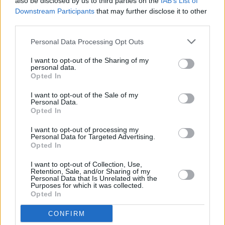
also be disclosed by us to third parties on the
IAB’s List of
Downstream Participants
that may further disclose it to other
third parties.
Blogi
Personal Data Processing Opt Outs
30 grudnia 2013, 11:45
I want to opt-out of the Sharing of my
personal data.
Życzenia na rok 2014
Opted In
I want to opt-out of the Sale of my
Personal Data.
Opted In
I want to opt-out of processing my
Personal Data for Targeted Advertising.
Opted In
I want to opt-out of Collection, Use,
Retention, Sale, and/or Sharing of my
Personal Data that Is Unrelated with the
Purposes for which it was collected.
Opted In
CONFIRM