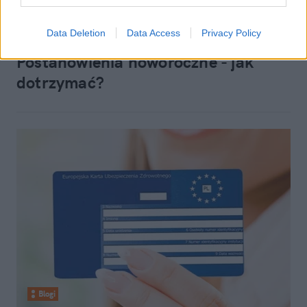
Blogi
Data Deletion
Data Access
Privacy Policy
29 grudnia 2013, 16:12
Postanowienia noworoczne - jak
dotrzymać?
Blogi