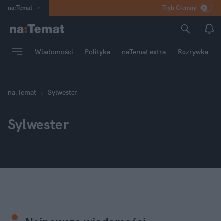
na
:
Temat
Tryb Ciemny
INN
:
Poland
ASZ
:
dziennik
Wiadomości
Polityka
naTemat extra
Rozrywka
mama
:
DU
dad
:
HERO
Rozrywka
na
:
Temat
Sylwester
Sylwester