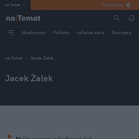
na
:
Temat
Tryb Ciemny
INN
:
Poland
ASZ
:
dziennik
Wiadomości
Polityka
naTemat extra
Rozrywka
mama
:
DU
dad
:
HERO
Rozrywka
na
:
Temat
Jacek Żalek
Jacek Żalek