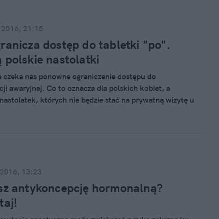
 że jeśli w naszym kraju istnieją osoby, które pomimo
osłego już wieku nadal nie potrafią odpowiedzieć na
ania to trudno się dziwić, że coraz częściej nastolatki
 2016, 21:15
niechciane ciąże. Wiedza dotycząca seksualności czy
ranicza dostęp do tabletki "po".
ji jest wiedzą szczątkową i znikomą, jak widać nie tylko
 polskie nastolatki
latek, ale również dorosłych kobiet i mężczyzn.
 czeka nas ponowne ograniczenie dostępu do
ji awaryjnej. Co to oznacza dla polskich kobiet, a
 nastolatek, których nie będzie stać na prywatną wizytę u
 Komentarz edukatorki Pontonu Marty Zielińskiej.
 2016, 13:23
sz antykoncepcję hormonalną?
taj!