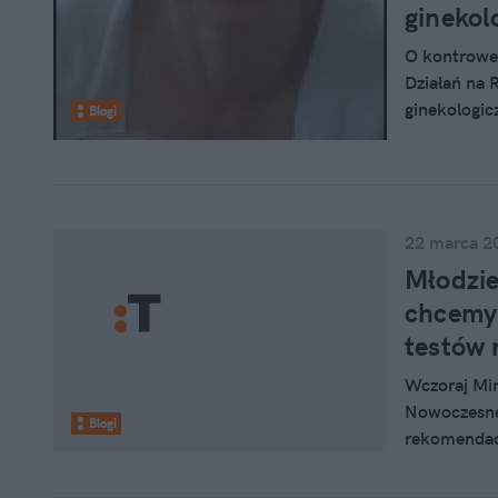
zależy od p
ginekol
patrzy na r
którą zmaga
O kontrowe
Wonatowsk
Działań na 
ginekologic
Blogi
Wonatowsk
22 marca 2
Młodzie
chcemy
testów 
Wczoraj Min
Nowoczesnej
Blogi
rekomendacj
ostatniej a
zorganizowa