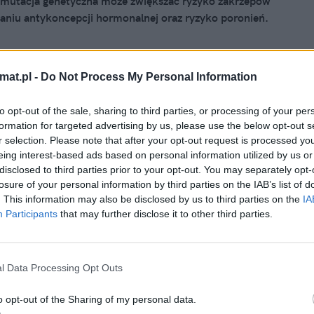
 mutacja genetyczna może zwiększać ryzyko zakrzepów
aniu antykoncepcji hormonalnej oraz ryzyko poronień.
mat.pl -
Do Not Process My Personal Information
to opt-out of the sale, sharing to third parties, or processing of your per
 2015, 13:20
formation for targeted advertising by us, please use the below opt-out s
la ElleOne – czyli o tym, jak łatwo
r selection. Please note that after your opt-out request is processed y
eing interest-based ads based on personal information utilized by us or
ć
disclosed to third parties prior to your opt-out. You may separately opt-
losure of your personal information by third parties on the IAB’s list of
ący się właśnie spór o dostępność tabletki
. This information may also be disclosed by us to third parties on the
IA
yjnej ElleOne stanie się za chwilę symbolem bierności
Participants
that may further disclose it to other third parties.
inistrów zdrowia. Po raz kolejny wiedzę medyczną zastąpi
zdrowotna, a nauka ustąpi miejsca ideologii.
l Data Processing Opt Outs
o opt-out of the Sharing of my personal data.