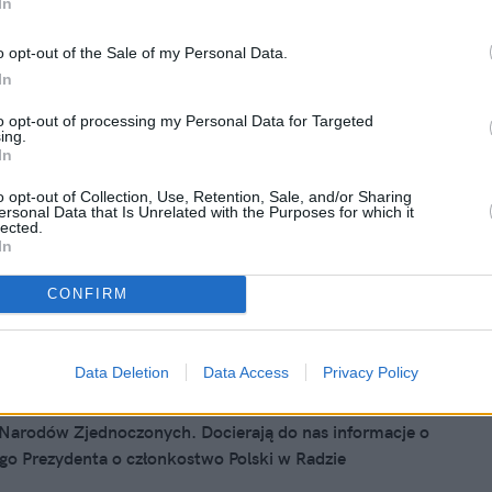
In
14, 14:00
posób na antykoncepcję
o opt-out of the Sale of my Personal Data.
In
tykoncepcyjne odejdą w zapomnienie. W Massachusetts
to opt-out of processing my Personal Data for Targeted
 czip komputerowy, który może być kontrolowany za
ing.
ota, dzięki któremu włączymy lub wyłączymy podawanie
In
relu - hormonu o silnym działaniu progestagennym i
o opt-out of Collection, Use, Retention, Sale, and/or Sharing
adotropowym, a więc działającym antykoncepcyjnie.
ersonal Data that Is Unrelated with the Purposes for which it
trafić do testów przedklinicznych już w przyszłym roku.
lected.
In
CONFIRM
 2013, 18:04
szabelka jest lepsza od pigułki?
Data Deletion
Data Access
Privacy Policy
rku odbywa się 68 sesja Zgromadzenia Ogólnego
 Narodów Zjednoczonych. Docierają do nas informacje o
go Prezydenta o członkostwo Polski w Radzie
twa. Szkoda, że nie przyłączamy się do inicjatyw, które