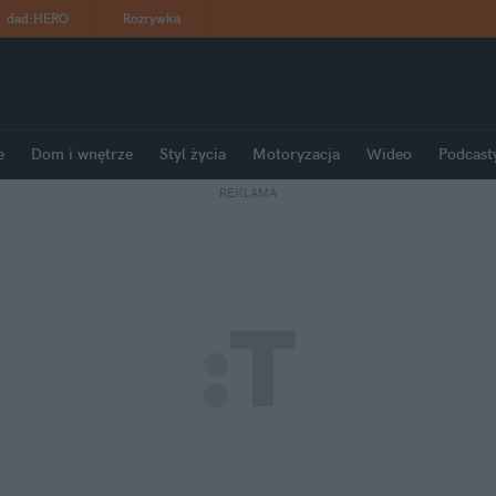
dad
:
HERO
Rozrywka
e
Dom i wnętrze
Styl życia
Motoryzacja
Wideo
Podcast
REKLAMA