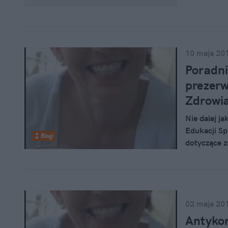
faktycznie 
różne sposo
10 maja 20
Poradn
prezerw
Zdrowia
Nie dalej j
Edukacji Sp
Blogi
dotyczące z
zdrowotnej 
odpowiedź n
formatu A4 
A szkoda, b
rekomendacj
02 maja 20
a nie jedyn
Antykon