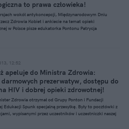
unktu siedzenia i chyba Ministerstwo Zdrowia zbyt uparcie
ogiczna to prawa człowieka!
zeczywistość przez pryzmat przepisów a nie codzienności, z
ją się młodzi ludzie - pisze edukatorka Pontonu Patrycja
rsjach wokół antykoncepcji, Międzynarodowym Dniu
a
Rzecz Zdrowia Kobiet i ankiecie na temat opieki
znej w Polsce pisze edukatorka Pontonu Patrycja
a
013, 12:52
ż apeluje do Ministra Zdrowia:
 darmowych prezerwatyw, dostępu do
na HIV i dobrej opieki zdrowotnej!
ister Zdrowia otrzymał od Grupy Ponton i Fundacji
 Edukacji Spunk specjalną przesyłkę. Były to pocztówki z
ami, wypisanymi przez uczestników i uczestniczki naszej
kcji ulicznej "Zarażam miłością nie zakażam HIV",
nej równolegle w trzech miastach - Warszawie, Łodzi