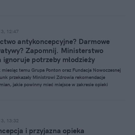
mogą mieć wpływ na losy świata. Prestiż można budować na
by.
13, 12:47
ictwo antykoncepcyjne? Darmowe
atywy? Zapomnij. Ministerstwo
 ignoruje potrzeby młodzieży
ak miesiąc temu Grupa Ponton oraz Fundacja Nowoczesnej
unk przekazały Ministrowi Zdrowia rekomendacje
mian, jakie powinny mieć miejsce w zakresie opieki
i praw reprodukcyjnych młodych ludzi. Wyczekiwana
adeszła i to należy docenić. Niestety, ujęta na 13 stronach
analiza nie jest napisana w sposób przystępny i zrozumiały.
o na tym zależało nam najbardziej. Dodatkowo przekazane
e miały przyczynić się do wprowadzenia zmian, tu i teraz,
13, 13:32
ie teoretycznych rozważań. Wiadomo, że punkt widzenia
cepcja i przyjazna opieka