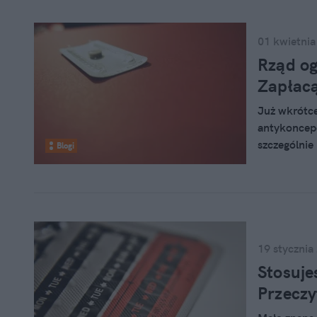
Pomyślałam,
swojego dor
powyższe pyt
01 kwietnia
zachodzą w 
Rząd og
antykoncepc
Zapłacą
wśród nasto
Już wkrótce
antykoncepc
szczególnie
Blogi
ginekologa?
19 stycznia
Stosuje
Przeczy