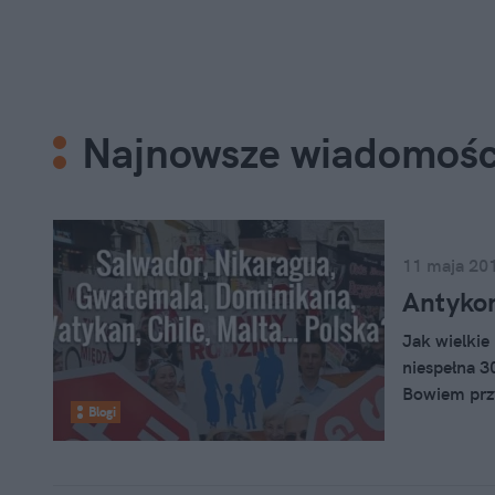
Najnowsze wiadomośc
11 maja 20
Antykon
Jak wielkie
niespełna 30
Bowiem przy
Blogi
na które ja
Kiedy jest 
prawdopodob