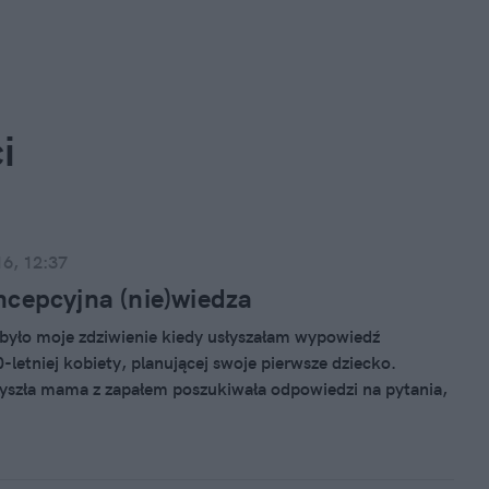
i
16, 12:37
cepcyjna (nie)wiedza
 było moje zdziwienie kiedy usłyszałam wypowiedź
-letniej kobiety, planującej swoje pierwsze dziecko.
szła mama z zapałem poszukiwała odpowiedzi na pytania,
k dotąd odpowiedzi nie znała! Kiedy można zajść w ciążę?
to niemożliwe? Jak liczymy dni płodne? Kiedy
ieństwo zajścia w ciążę jest największe a kiedy znikome?