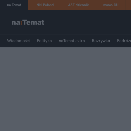
na
:
Temat
INN
:
Poland
ASZ
:
dziennik
mama
:
DU
Wiadomości
Polityka
naTemat extra
Rozrywka
Podróż