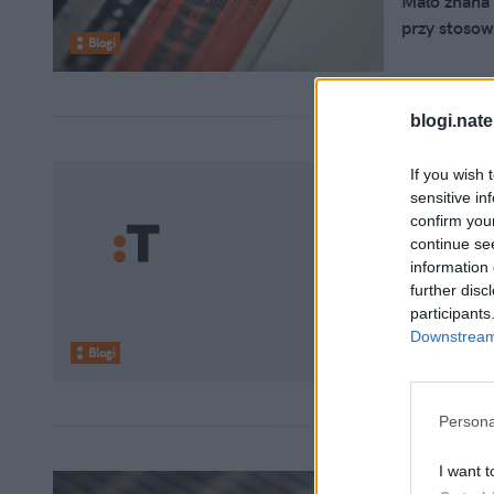
Mało znana
przy stosow
Blogi
blogi.nate
If you wish 
11 stycznia
sensitive in
„Nie” d
confirm you
continue se
zgłupie
information 
further disc
Rozpoczynaj
participants
antykoncepc
Downstream 
kolejnych m
Blogi
„polityka” 
Persona
I want t