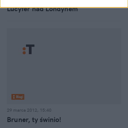
Lucyfer nad Londynem
Blogi
29 marca 2012, 15:40
Bruner, ty świnio!