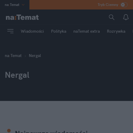
na
:
Temat
Tryb Ciemny
INN
:
Poland
ASZ
:
dziennik
Wiadomości
Polityka
naTemat extra
Rozrywka
mama
:
DU
dad
:
HERO
Rozrywka
na
:
Temat
Nergal
Nergal