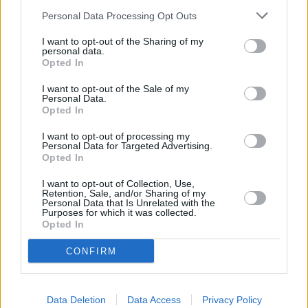
Blogi
Personal Data Processing Opt Outs
07 kwietnia 2012, 15:08
I want to opt-out of the Sharing of my
personal data.
Jajko smaczne… bo pogańskie!
Opted In
I want to opt-out of the Sale of my
Personal Data.
Opted In
I want to opt-out of processing my
Personal Data for Targeted Advertising.
Opted In
I want to opt-out of Collection, Use,
Retention, Sale, and/or Sharing of my
Personal Data that Is Unrelated with the
Purposes for which it was collected.
Opted In
CONFIRM
Blogi
Data Deletion
Data Access
Privacy Policy
05 kwietnia 2012, 10:02